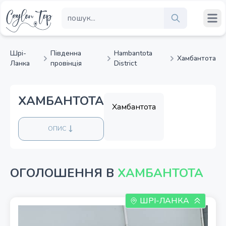
Шрі-
Південна
Hambantota
Хамбантота
Ланка
провінція
District
ХАМБАНТОТА
Хамбантота
ОПИС
ОГОЛОШЕННЯ В
ХАМБАНТОТА
ШРІ-ЛАНКА