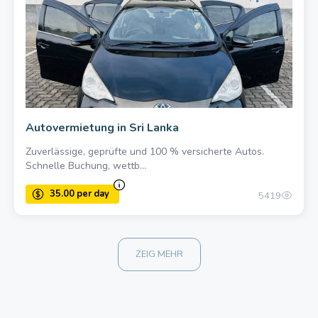
Autovermietung in Sri Lanka
Zuverlässige, geprüfte und 100 % versicherte Autos.
Schnelle Buchung, wettb...
25.00 once
5419
ZEIG MEHR