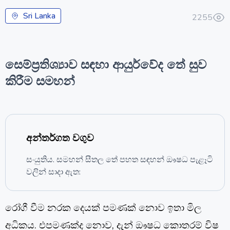
Sri Lanka
2255
සෙම්ප්‍රතිශ්‍යාව සඳහා ආයුර්වේද තේ සුව
කිරීම සමහන්
අන්තර්ගත වගුව
සංයුතිය. සමහන් සීතල තේ පහත සඳහන් ඖෂධ පැළෑටි
වලින් සාදා ඇත:
රෝගී වීම නරක දෙයක් පමණක් නොව ඉතා මිල
අධිකය. එපමණක්ද නොව, දැන් ඖෂධ කොතරම් විෂ