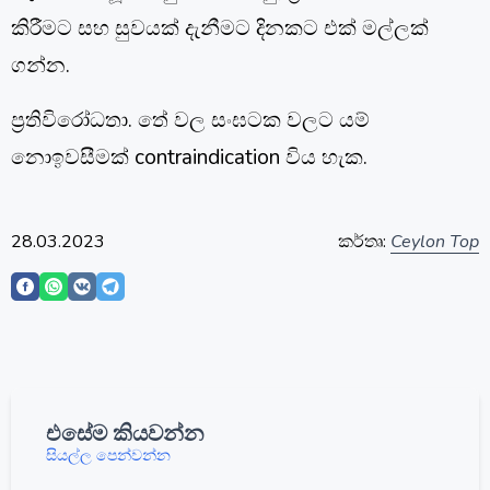
කිරීමට සහ සුවයක් දැනීමට දිනකට එක් මල්ලක්
ගන්න.
ප්‍රතිවිරෝධතා. තේ වල සංඝටක වලට යම්
නොඉවසීමක් contraindication විය හැක.
28.03.2023
කර්තෘ:
Ceylon Top
එසේම කියවන්න
සියල්ල පෙන්වන්න