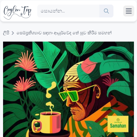
ලිපි
සෙම්ප්‍රතිශ්‍යාව සඳහා ආයුර්වේද තේ සුව කිරීම සමහන්