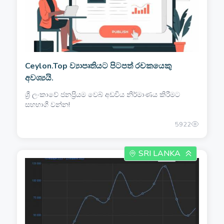
Ceylon.Top ව්‍යාපෘතියට පිටපත් රචකයෙකු
අවශ්‍යයි.
ශ්‍රී ලංකාවේ ජනප්‍රියම වෙබ් අඩවිය නිර්මාණය කිරීමට
සහභාගී වන්න!
5922
SRI LANKA