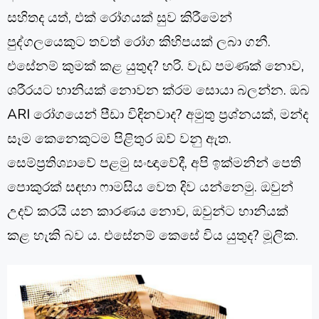
සහිතද යත්, එක් රෝගයක් සුව කිරීමෙන්
පුද්ගලයෙකුට තවත් රෝග කිහිපයක් ලබා ගනී.
එසේනම් කුමක් කළ යුතුද? හරි. වැඩ පමණක් නොව,
ශරීරයට හානියක් නොවන ක්රම සොයා බලන්න. ඔබ
ARI රෝගයෙන් පීඩා විඳිනවාද? අමුතු ප්‍රශ්නයක්, මන්ද
සෑම කෙනෙකුටම පිළිතුර ඔව් වනු ඇත.
සෙම්ප්‍රතිශ්‍යාවේ පළමු සංඥාවේදී, අපි ඉක්මනින් පෙති
පොකුරක් සඳහා ෆාමසිය වෙත දිව යන්නෙමු. ඔවුන්
උදව් කරයි යන කාරණය නොව, ඔවුන්ට හානියක්
කළ හැකි බව ය. එසේනම් කෙසේ විය යුතුද? මූලික.