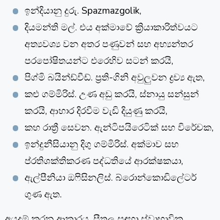
ඉන්දියානු දුරු. Spazmazgolik,
දියමන්ති මල්. එය අක්මාවේ ක්‍රියාකාරිත්වයට
අත්‍යවශ්‍ය වන අතර පණුවන් සහ අභ්‍යන්තර
පරපෝෂිතයන්ට එරෙහිව සටන් කරයි,
පිග්මි බයින්ඩ්වීඩ්. ප්‍රති-ගිනි අවුලුවන ද්‍රව්‍ය ඇත,
කළු ගම්මිරිස්. උණ අඩු කරයි, ස්නායු සන්සුන්
කරයි, ආහාර දිරවීම වැඩි දියුණු කරයි,
කහ රාත්‍රී සෙවන. ඇන්ටිපයිරෙටික් සහ විරේචක,
ඉන්දුනීසියානු දිගු ගම්මිරිස්. අක්මාව සහ
ප්රතිශක්තිකරණ පද්ධතියේ ආරක්ෂකයා,
ඇල්පීනියා ඔෆිසිනලිස්. බ්රොන්කොඩිලේටර්
ගුණ ඇත.
අයදුම් කරන ආකාරය. සීතල සඳහා ස්වාභාවික