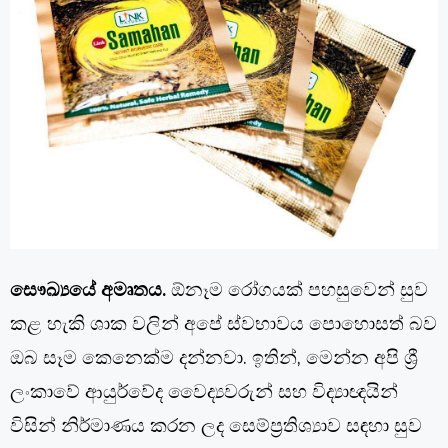
සෞඛ්‍යයේ අමෘතය.
ඕනෑම රෝගයක් පහසුවෙන් සුව
කළ හැකි ශාක වලින් අපේ ස්වභාවය පොහොසත් බව
ඔබ සෑම කෙනෙක්ම දන්නවා. ඉතින්, මෙන්න අපි ශ්‍රී
ලංකාවේ ආයුර්වේද වෛද්‍යවරුන් සහ විද්‍යාඥයින්
විසින් නිර්මාණය කරන ලද සෙම්ප්‍රතිශ්‍යාව සඳහා සුව