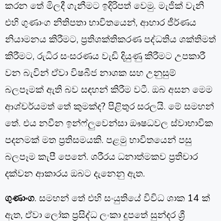
කරන තේ මිලදී ගැනීමට ඉදිරිපත් වෙමු. මැජික් වැනි
එහි ගුණාංග නිතිපතා භාවිතයෙන්, ආහාර ජීර්ණය
නියාමනය කිරීමට, ප්‍රතිශක්තිකරණ පද්ධතිය ශක්තිමත්
කිරීමට, රුධිර සංසරණය වැඩි දියුණු කිරීමට උපකාරී
වන බැවින් ඒවා විෂබීජ නාශක සහ උනුසුම්
බලපෑමක් ඇති බව සඳහන් කිරීම වටී. ඔබ අසන මෙම
ආශ්චර්යමත් තේ කුමක්ද? පිළිතුර සරලයි. මේ සමහන්
තේ. එය නවීන ඉන්ෆ්ලුවෙන්සා ඖෂධවල ස්වාභාවික
පදනමක් මත ප්‍රතිසමයකි. පළමු භාවිතයෙන් පසු
බලපෑම කැපී පෙනේ. ශරීරය ධනාත්මකව ප්‍රතිචාර
දක්වන ආකාරය ඔබට දැනෙනු ඇත.
ගුණාංග
. සමහන් තේ එහි සංයුතියේ විවිධ ශාක 14 ක්
ඇත, ඒවා ලෝක ප්‍රසිද්ධ ලංකා දූපතේ සුන්දර ශ්‍රී