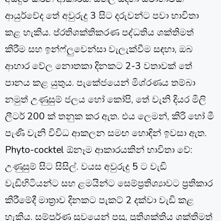
ආයුර්වේද තේ අවුරුදු 3 සිට දරුවන්ට පවා භාවිතා
කළ හැකිය. ප්රතිශක්තිකරණ පද්ධතිය ශක්තිමත්
කිරීම සහ ඉන්ෆ්ලුවෙන්සා වැලැක්වීම සඳහා, ඔබ
ආහාර වේල නොතකා දිනකට 2-3 වතාවක් තේ
පානය කළ යුතුය. පැකේජයෙන් මිශ්රණය තම්බා
නමුත් උණුසුම් ජලය හෝ කෝපි, තේ වැනි දියර මිලි
ලීටර් 200 ක් තනුක කර ඇත. එය ලෙමන්, කිරි හෝ මී
පැණි වැනි විවිධ ආකලන සමඟ හොඳින් ඉවසා ඇත.
Phyto-cocktel ඕනෑම ආකාරයකින් භාවිතා වේ:
උණුසුම් සිට සිසිල්. වයස අවුරුදු 5 ට වැඩි
වැඩිහිටියන්ට සහ ළමයින්ට සෙම්ප්‍රතිශ්‍යාවට ප්‍රතිකාර
කිරීමේදී මාත්‍රාව දිනකට පැකට් 2 දක්වා වැඩි කළ
හැකිය. සම්පූර්ණ සුවයෙන් පසු, ප්‍රතිශක්තිය ශක්තිමත්