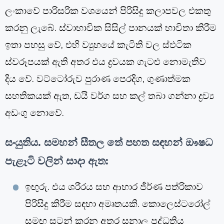
ලංකාවේ පාරිසරික වශයෙන් පිරිසිදු කලාපවල එකතු
කරනු ලැබේ. ස්වාභාවික සිසිල් පානයක් භාවිතා කිරීම
ඉතා පහසු වේ, එහි ව්‍යුහයේ කැටිති වල ස්ඵටික
ස්වරූපයක් ඇති අතර එය ද්‍රවයක ගැටළු නොමැතිව
දිය වේ. වට්ටෝරුව පුරාණ පෙරදිග, ගුණාත්මක
සහතිකයක් ඇත, ඩයි වර්ග සහ කල් තබා ගන්නා ද්‍රව්‍ය
අඩංගු නොවේ.
සංයුතිය. සමහන් සීතල තේ පහත සඳහන් ඖෂධ
පැළෑටි වලින් සාදා ඇත:
ඉඟුරු. එය ශරීරය සහ ආහාර ජීර්ණ පත්රිකාව
පිරිසිදු කිරීම සඳහා අමෘතයකි. කොලෙස්ටරෝල්
සමඟ සටන් කරන අතර සනාල පද්ධතිය