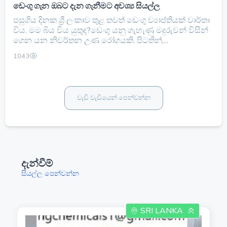
ඩෙංගු ගැන ඔබට දැන ගැනීමට අවශ්‍ය සියල්ල
පසුගිය දිනක ශ්‍රී ලංකාව තුළ තවත් ඩෙංගු ව්‍යාප්තියක් වාර්තා
විය. මම බිය විය යුතුද?ඩෙංගු යනු ගැහැණු මදුරුවන් විසින්
ගෙන යන නිවර්තන උණ රෝගයකි. පිටතින්,...
1043
වැඩි වැඩියෙන් පෙන්වන්න
දැන්වීම්
සියල්ල පෙන්වන්න
SRI LANKA