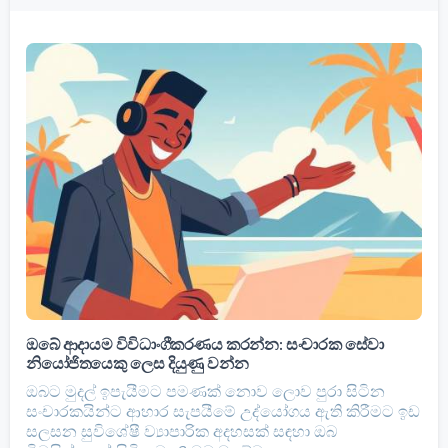
ඔබේ ආදායම විවිධාංගීකරණය කරන්න: සංචාරක සේවා
නියෝජිතයෙකු ලෙස දියුණු වන්න
ඔබට මුදල් ඉපැයීමට පමණක් නොව ලොව පුරා සිටින
සංචාරකයින්ට ආහාර සැපයීමේ උද්යෝගය ඇති කිරීමට ඉඩ
සලසන සුවිශේෂී ව්‍යාපාරික අදහසක් සඳහා ඔබ