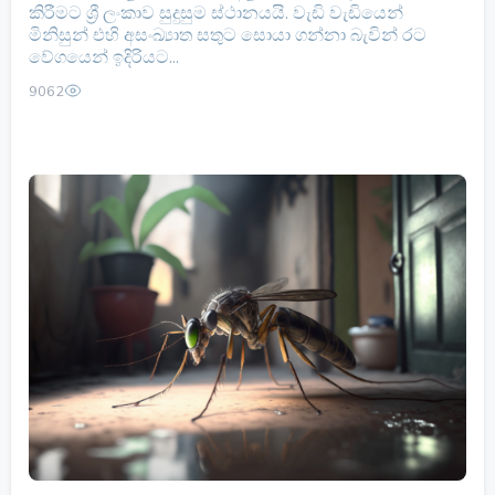
කිරීමට ශ්‍රී ලංකාව සුදුසුම ස්ථානයයි. වැඩි වැඩියෙන්
මිනිසුන් එහි අසංඛ්‍යාත සතුට සොයා ගන්නා බැවින් රට
වේගයෙන් ඉදිරියට...
9062