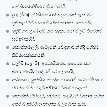
ශක්තිමත් කිරීමට ක්‍රියා කරයි,
දුරු (ජීරා). ප්රතිවෛරස් බලපෑමක් ඇත. එය
ප්‍රතිබැක්ටීරීය සහ විෂබීජ නාශක ශාකයකි,
ප්‍රේම්නා. උණ අඩු කර බැක්ටීරියා වලට එරෙහිව
සටන් කරයි,
කොත්තමල්ලි. රූමැටික් වේදනාවන්හිදී විශිෂ්ට
ජීවිතාරක්ෂකයකි,
වැල්මී (වැල්මී). අසාත්මිකතා, වෛරස් සහ
බ්රොන්පයිල් පද්ධතියට බලපායි,
අඩතොට යුක්තිය. කැස්සට එරෙහි සටනේදී සහ
ප්රතිශක්තිය වැඩි කිරීමට විශිෂ්ට දෙයක්,
කොසිනියම් සිදුරු සහිතයි. පණුවන් විනාශ කරන
අතර බැක්ටීරියා නාශක බලපෑමක් ඇත,