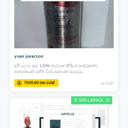
yvan pearson
අපි ලොව පුරා 100% නැව්ගත කිරීමේ සාර්ථකත්ව
අනුපාතයක් සහිත විශ්වාසදායක සැපයුම...
1570
SRI LANKA