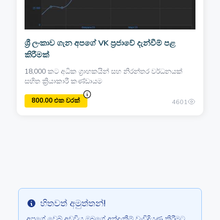
ශ්‍රී ලංකාව ගැන අපගේ VK ප්‍රජාවේ දැන්වීම් පළ
කිරීමක්
18,000 කට අධික ග්‍රාහකයින් සහ නිරන්තර වර්ධනයක්
සහිත ක්‍රියාකාරී කණ්ඩායම
4601
හිතවත් අමුත්තන්!
Info
අපගේ වෙබ් අඩවිය ඔබගේ අත්දැකීම් වැඩිදියුණු කිරීමට