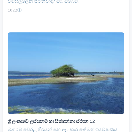
විමසිල්ලෙන් සිටිනවාද? ඔබ ඔබේම...
1022
ශ්‍රී ලංකාවේ ලස්සනම හා සිත්ගන්නා ස්ථාන 12
මනරම් වෙරළ තීරයන් සහ අලංකාර තේ වතු ගවේෂණය