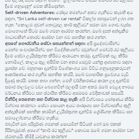
එම දිගු රැඳී සිටීම සඳහා? අපගේ "ශ්‍රී ලංකාවේ මාසික මෝටර් රථ කුලියට
දීමේ ගනුදෙනු" වෙත කිමිදෙන්න.
Self-driven Adventures:
රෝදය තමන්ගේ අතට ගැනීමට කැමති අය
සඳහා, "Sri Lanka self-driven car rental" විකල්ප පහසුවෙන් ලබා ගත
හැක. "කොළඹ ගුවන් තොටුපල කාර් කුලියට" සමඟ ඔබ ගොඩ බැස්ස
මොහොතේ සිටම ඔබේ ගමන ආරම්භ කරන්න, ඔබේ දූපත් අත්දැකීම
බාධාවකින් තොරව ආරම්භ වන බව සහතික කර ගන්න.
අපගේ ගෞරවනීය සේවා සපයන්නන් සඳහා:
අපි ප්‍රදේශවාසීන්ට
මෙන්ම සංචාරකයින්ට සහ විදේශිකයන්ට ඔවුන්ගේ මෝටර් රථ කුලියට
දීමේ සේවා ලැයිස්තුගත කිරීමට ආරාධනා කරමු. දැන්වීමක් පළ කිරීම
නොමිලේ, කාලය තුළ අසීමිත වන අතර සෙවුම් යන්ත්‍ර දෘශ්‍යතාව සඳහා
ප්‍රශස්ත වේ. බහුභාෂා දැන්වීම් විශේෂාංගය ඔබ විවිධ ගනුදෙනුකරුවන්
ආකර්ෂණය කර ගැනීම සහතික කරයි, ඔබේ ව්‍යාපාරික ප්‍රවේශය වැඩි
දියුණු කරයි. මතක තබා ගන්න, මෙහි වර්ගීකරණය කරන ලද දැන්වීම්
සමාජ ජාලවලට වඩා බෙහෙවින් ඵලදායී වන අතර, ඔබේ වෙළඳ නාමය
වර්ධනය කිරීමට සහ ස්ථාපිත කිරීමට අසමසම වේදිකාවක් සපයයි.
විනිවිද පෙනෙන සහ විශ්වාස කළ හැකි:
අපි විශ්වාසය පෝෂණය කිරීම
55.00 දවසකින්
විශ්වාස කරනවා. සේවා සොයන අයට පාරදෘශ්‍ය සහ විශ්වාසනීය කුලී
අත්දැකීමක් සහතික කරමින් ලැයිස්තුගත දැන්වීම් ශ්‍රේණිගත කිරීමට සහ
සමාලෝචනය කිරීමට හැකිය.
එබැවින් ඔබ පරිපූර්ණ ගමනක් සොයමින් සිටියත් හෝ ඔබ එකක්
පිරිනැමුවත්, අපගේ "කාර් රථ කුලියට" කොටස ඔබේ ගමන ආරම්භ වන
ස්ථානයයි. කිමිදී ධාවනය කරන්න!