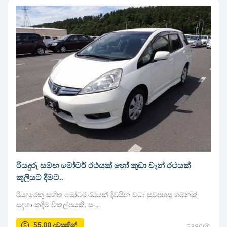
35.00 දවසකින්
රියදුරු සමඟ මෝටර් රථයක් හෝ කුඩා වෑන් රථයක්
කුලියට දීමට..
රියදුරෙකු සහිත මෝටර් රථයක් දිවයින වටා සුවපහසු ගමනක්
සඳහා කදිම විකල්පයකි. සං...
5380