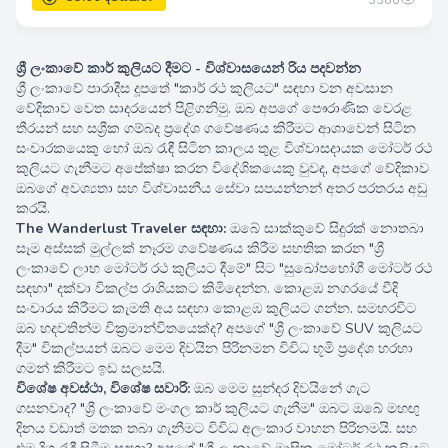
ශ්‍රී ලංකාවේ කාර් කුලියට දීමට - විශ්වාසයෙන් රිය පදවන්න
ශ්‍රී ලංකාවේ පාරාදීස දූපතේ "කාර් රථ කුලියට" සඳහා වන අවසාන
වේදිකාව වෙත සාදරයෙන් පිළිගනිමු. ඔබ අපගේ පෞරාණික වෙරළ
තීරයන් සහ සශ්‍රීක ගම්බද ප්‍රදේශ ගවේෂණය කිරීමට ආශාවෙන් සිටින
සංචාරකයෙකු හෝ ඔබ රැඳී සිටින කාලය තුළ විශ්වාසදායක මෝටර් රථ
35.00 දවසකින්
කුලියට ගැනීමට අපේක්ෂා කරන විදේශිකයෙකු වුවද, අපගේ වේදිකාව
ඔබගේ අවශ්‍යතා සහ විශ්වාසනීය සේවා සපයන්නන් අතර පරතරය අඩු
කරයි.
The Wanderlust Traveler සඳහා:
ඔබේ සාක්කුවේ සිදුරක් නොතබා
සෑම අස්සක් මුල්ලක් නෑරම ගවේෂණය කිරීම සහතික කරන "ශ්‍රී
ලංකාවේ ලාභ මෝටර් රථ කුලියට දීමේ" සිට "සුඛෝපභෝගී මෝටර් රථ
සඳහා" දක්වා විකල්ප රාශියකට කිමිදෙන්න. කොළඹ නගරයේ වීදි
සංචාරය කිරීමට කැමති අය සඳහා කොළඹ කුලියට ගන්න. සමහරවිට
ඔබ හදවතින්ම වික්‍රමාන්විතයෙක්ද? අපගේ "ශ්‍රී ලංකාවේ SUV කුලියට
දීම" විකල්පයන් ඔබට මෙම දිවයින පිරිනමන විවිධ භූමි ප්‍රදේශ හරහා
ගමන් කිරීමට ඉඩ සලසයි.
විශේෂ අවස්ථා, විශේෂ සවාරි:
ඔබ මෙම සුන්දර දිවයිනේ ගැට
ගසනවාද? "ශ්‍රී ලංකාවේ මංගල කාර් කුලියට ගැනීම" ඔබට ඔබේ මහඟු
දිනය වඩාත් මතක තබා ගැනීමට විවිධ අලංකාර වාහන පිරිනමයි. සහ