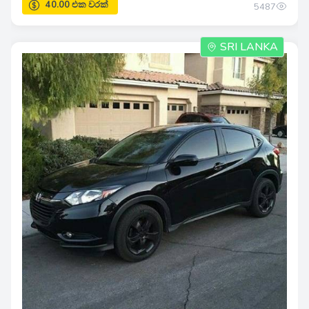
5487
SRI LANKA
40.00 එක වරක්