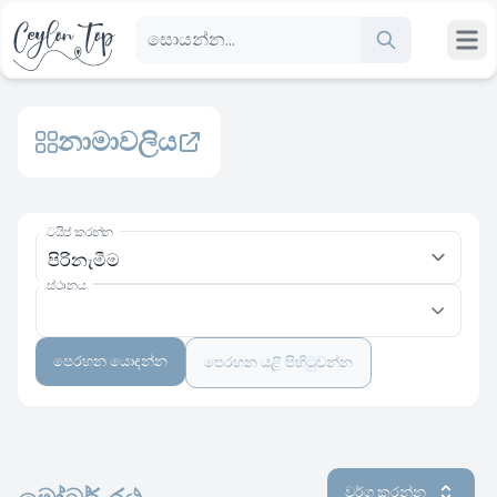
නාමාවලිය
ටයිප් කරන්න
ස්ථානය
පෙරහන යොදන්න
පෙරහන යළි පිහිටුවන්න
වර්ග කරන්න