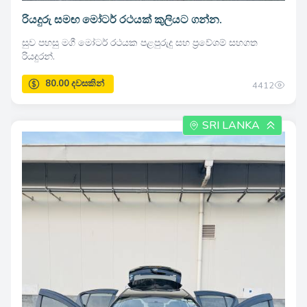
රියදුරු සමඟ මෝටර් රථයක් කුලියට ගන්න.
සුව පහසු මගී මෝටර් රථයක පළපුරුදු සහ ප්‍රවේශම් සහගත
රියදුරන්.
4412
SRI LANKA