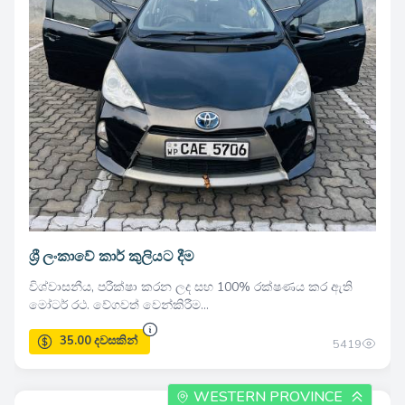
80.00 දවසකින්
ශ්‍රී ලංකාවේ කාර් කුලියට දීම
විශ්වාසනීය, පරීක්ෂා කරන ලද සහ 100% රක්ෂණය කර ඇති
මෝටර් රථ. වේගවත් වෙන්කිරීම...
5419
WESTERN PROVINCE