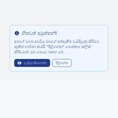
හිතවත් අමුත්තන්!
Info
අපගේ වෙබ් අඩවිය ඔබගේ අත්දැකීම් වැඩිදියුණු කිරීමට
කුකීස් භාවිතා කරයි. "පිළිගන්න" බොත්තම ක්ලික්
කිරීමෙන්, ඔබ මෙයට එකඟ වේ.
වැඩිදුර කියවන්න
පිළිගන්න
balitopinfo@gmail.com
We are in: