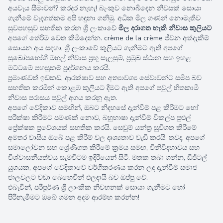
අයවැය සීමාවන්? කරදර නැහැ! බැංකුව නොබිඳෙන නිවසක් සොයා
ගැනීමේ වැදගත්කම අපි හඳුනා ගනිමු. අධික මිල ගණන් නොමැතිව
සුවපහසුව සහතික කරන ශ්‍රී ලංකාවේ
මිල දරාගත හැකි නිවාස කුලියට
අපගේ තේරීම වෙත කිමිදෙන්න. crème de la crème ජීවන අත්දැකීම්
සොයන අය සඳහා, ශ්‍රී ලංකාවේ කුලියට ගැනීමට ඇති අපගේ
සුඛෝපභෝගී මහල් නිවාස ප්‍රභූ සැලසුම්, ප්‍රමුඛ ස්ථාන සහ ඉහළ
මට්ටමේ පහසුකම් ප්‍රදර්ශනය කරයි.
ප්‍රමාණවත් ඉඩකඩ, ආරක්ෂාව සහ අත්‍යාවශ්‍ය සේවාවන්ට සමීප බව
සහතික කරමින් කොළඹ කුලියට දීමට ඇති අපගේ පවුල් හිතකාමී
නිවාස පරාසය පවුල් අගය කරනු ඇත.
850000.00 එක වරක්
අපගේ වේදිකාව සමඟින්, ඔබට නිදහසේ දැන්වීම් පළ කිරීමට හෝ
පරීක්ෂා කිරීමට පමණක් නොව, බහුභාෂා දැන්වීම් විකල්ප පුළුල්
ප්‍රේක්ෂක ප්‍රවේශයක් සහතික කරයි. සෙවුම් යන්ත්‍ර සුචිගත කිරීමේ
අමතර වාසිය ඔබේ පළ කිරීම් වල දෘශ්‍යතාව වැඩි කරයි. තවද, අපගේ
සමාලෝචන සහ ශ්‍රේණිගත කිරීමේ ක්‍රමය සමඟ, විනිවිදභාවය සහ
විශ්වාසනීයත්වය සැමවිටම ඉදිරියෙන් සිටී. මතක තබා ගන්න, ඩිජිටල්
යුගයක, අපගේ වේදිකාවේ වර්ගීකරණය කරන ලද දැන්වීම් සමාජ
ජාලවලට වඩා බෙහෙවින් ඵලදායී බව ඔප්පු වේ.
එබැවින්, පරිපූර්ණ ශ්‍රී ලාංකික නිවහනක් සොයා ගැනීමට හෝ
පිරිනැමීමට ඔබේ ගමන අදම ආරම්භ කරන්න!