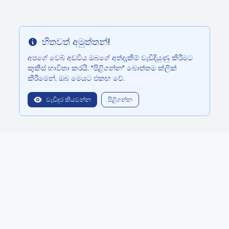
හිතවත් අමුත්තන්!
Info
අපගේ වෙබ් අඩවිය ඔබගේ අත්දැකීම් වැඩිදියුණු කිරීමට
කුකීස් භාවිතා කරයි. "පිළිගන්න" බොත්තම ක්ලික්
කිරීමෙන්, ඔබ මෙයට එකඟ වේ.
වැඩිදුර කියවන්න
පිළිගන්න
balitopinfo@gmail.com
We are in:
Bali - Bali.anilau.com
Mauritius - MauriceTop.com