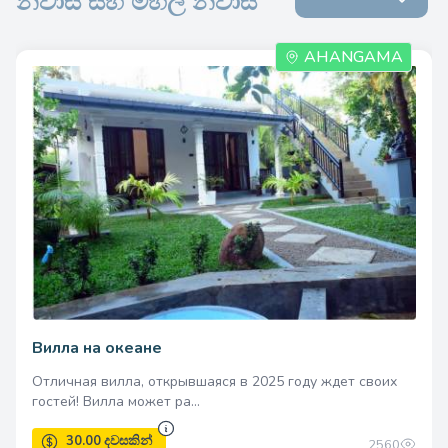
නිවාස සහ මහල් නිවාස
AHANGAMA
Вилла на океане
Отличная вилла, открывшаяся в 2025 году ждет своих
гостей! Вилла может ра...
2560