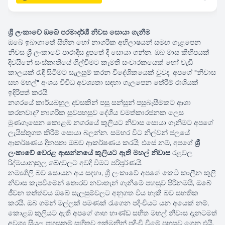
ශ්‍රී ලංකාවේ ඔබේ පරමාදර්ශී නිවස සොයා ගැනීම
ඔබේ ඉබාගාතේ සිහින හෝ නාගරික අභිලාෂයන් සමඟ ගැළපෙන
නිවස ශ්‍රී ලංකාවේ පාරාදීස දූපතේ දී සොයා ගන්න. ඔබ මාස කිහිපයක්
දිවයිනේ සංස්කෘතියේ ගිල්වීමට කැමති සංචාරකයෙක් හෝ වැඩි
කාලයක් රැඳී සිටීමට සැලසුම් කරන විදේශිකයෙක් වුවද, අපගේ "නිවාස
සහ මහල්" අංශය විවිධ අවශ්‍යතා සඳහා ගැලපෙන තේරීම් රාශියක්
ඉදිරිපත් කරයි.
නගරයේ කාර්යබහුල දවසකින් පසු සන්සුන් පසුබැසීමකට ආශා
700.00 මසකට
කරනවාද? නාගරික සුවපහසුව දේශීය චමත්කාරජනක ලෙස
මුණගැසෙන කොළඹ නගරයේ කුලියට නිවාස සොයා ගැනීමට අපගේ
ලැයිස්තුගත කිරීම් සොයා බලන්න. සමහර විට නිල්වන් ජලයේ
ආකර්ෂණය දිනපතා ඔබව ආකර්ෂණය කරයි; එසේ නම්, අපගේ
ශ්‍රී
ලංකාවේ වෙරළ ආසන්නයේ කුලියට ඇති මහල් නිවාස
රළවල
රිද්මයානුකූල ශබ්දවලට අවදි වීමට පරිපූර්ණයි.
නම්‍යශීලී බව සොයන අය සඳහා, ශ්‍රී ලංකාවේ අපගේ කෙටි කාලීන කුලී
නිවාස කැපවීමෙන් තොරව නවාතැන් ගැනීමේ පහසුව පිරිනමයි, ඔබේ
ජීවන තත්ත්වය ඔබේ සැලසුම්වලට අනුගත විය හැකි බව සහතික
කරයි. ඔබ ගමන් මල්ලක් පමණක් රැගෙන පදිංචියට යන අයෙක් නම්,
කොළඹ කුලියට ඇති අපගේ ගෘහ භාණ්ඩ සහිත මහල් නිවාස දැනටමත්
අවශ්‍ය සියලු පහසුකම් සහිතව ඉක්මනින් පදිංචි වීමේ පහසුව ගෙන එයි.