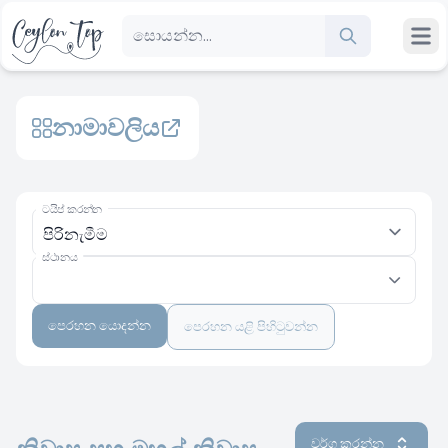
නාමාවලිය
ටයිප් කරන්න
ස්ථානය
පෙරහන යොදන්න
පෙරහන යළි පිහිටුවන්න
වර්ග කරන්න