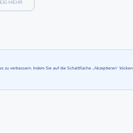
EIG MEHR
s zu verbessern. Indem Sie auf die Schaltfläche „Akzeptieren“ klicken
Wir sind auf::
Bali - Bali.anilau.com
Mauritius - MauriceTop.com