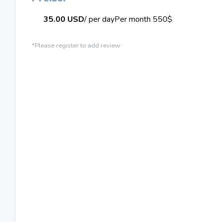
35.00 USD
/ per day
Per month 550$
*Please register to add review