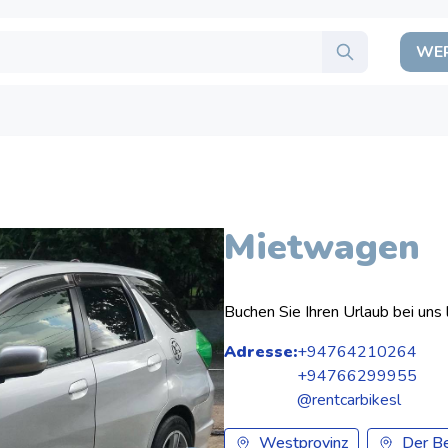
WER
Mietwagen
Buchen Sie Ihren Urlaub bei uns l
Adresse:
+94764210264
+94766299955
@rentcarbikesl
Westprovinz
Der Be