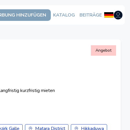
BUNG HINZUFÜGEN
KATALOG
BEITRÄGE
Benutzer
Angebot
angfristig kurzfristig mieten
zirk Galle
Matara District
Hikkaduwa