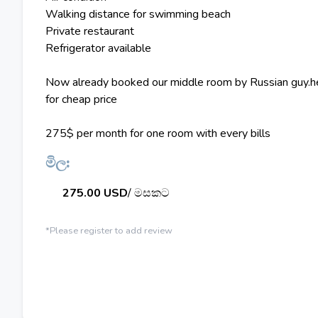
Walking distance for swimming beach
Private restaurant
Refrigerator available
Now already booked our middle room by Russian guy.he 
for cheap price
275$ per month for one room with every bills
මිල:
275.00 USD
/ මසකට
*Please register to add review