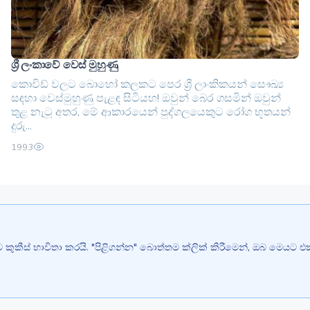
ශ්‍රී ලංකාවේ වෙස් මුහුණු
කොවිඩ් වලට බොහෝ කලකට පෙර ශ්‍රී ලාංකිකයන් සෞඛ්‍ය
සඳහා වෙස්මුහුණු පැළඳ සිටියහ! ඔවුන් බෙර ගසමින් ඔවුන්
තුළ නැටූ අතර, මේ ආකාරයෙන් පුද්ගලයෙකුට රෝග භූතයන්
දුරු...
1993
මට කුකීස් භාවිතා කරයි. "පිළිගන්න" බොත්තම ක්ලික් කිරීමෙන්, ඔබ මෙයට 