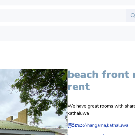
beach front 
rent
We have great rooms with shared 
kathaluwa
ලිපිනය:
Ahangama,kathaluwa