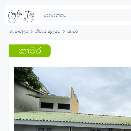
නාමාවලිය
නිවාස කුලියට
කාමර
කාමර