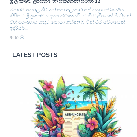
ශ්‍රී ලංකාවේ ලස්සනම හා සිත්ගන්නා ස්ථාන 12
මනරම් වෙරළ තීරයන් සහ අලංකාර තේ වතු ගවේෂණය
කිරීමට ශ්‍රී ලංකාව සුදුසුම ස්ථානයයි. වැඩි වැඩියෙන් මිනිසුන්
එහි අසංඛ්‍යාත සතුට සොයා ගන්නා බැවින් රට වේගයෙන්
ඉදිරියට...
9062
LATEST POSTS