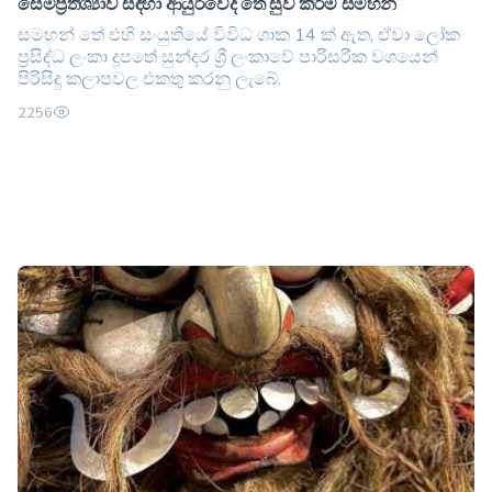
සෙම්ප්‍රතිශ්‍යාව සඳහා ආයුර්වේද තේ සුව කිරීම සමහන්
සමහන් තේ එහි සංයුතියේ විවිධ ශාක 14 ක් ඇත, ඒවා ලෝක
ප්‍රසිද්ධ ලංකා දූපතේ සුන්දර ශ්‍රී ලංකාවේ පාරිසරික වශයෙන්
පිරිසිදු කලාපවල එකතු කරනු ලැබේ.
2256