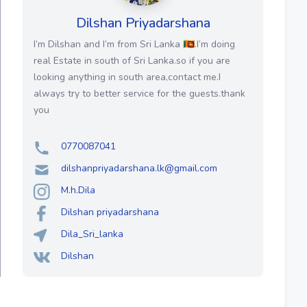
Dilshan Priyadarshana
I’m Dilshan and I’m from Sri Lanka 🇱🇰.I’m doing
real Estate in south of Sri Lanka.so if you are
looking anything in south area,contact me.I
always try to better service for the guests.thank
you
0770087041
dilshanpriyadarshana.lk@gmail.com
M.h.Dila
Dilshan priyadarshana
Dila_Sri_lanka
Dilshan