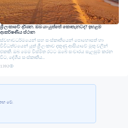
ශ්‍රී ලංකාවේ දර්ශන. ඔබ යා යුත්තේ කොතැනටද? ඉහළම
ආකර්ෂණීය ස්ථාන
ස්වභාවධර්මයෙන් සහ සංස්කෘතියෙන් පොහොසත් හා
විවිධත්වයෙන් යුත් ශ්‍රී ලංකාව දකුණු ආසියාවේ මුතු වලින්
එකකි. ඔබ මෙම විස්මිත රටට ඔබේ සංචාරය සැලසුම් කරන
විට, දේශීය සංස්කෘතිය...
1392
එකඟ වේ.