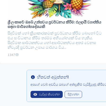
ශ්‍රී ලංකාවේ ඔබේ උත්සවය ප්‍රවර්ධනය කිරීම: ඵලදායී ව්‍යාප්තිය
සඳහා මාර්ගෝපදේශයකි
සිදුවීමක් හෝ ක්‍රියාකාරකමක් ප්‍රවර්ධනය කිරීම බොහෝ විට
එය සංවිධානය කිරීම තරම්ම අභියෝගයක් විය හැකිය.
සිදුවීමක සාර්ථකත්වය හෝ අසාර්ථකත්වය අතර වෙනස
නිවැරදි ප්‍රවර්ධන උපාය මාර්ගය විය...
1347
හිතවත් අමුත්තන්!
Info
අපගේ වෙබ් අඩවිය ඔබගේ අත්දැකීම් වැඩිදියුණු කිරී
වැඩිදුර කියවන්න
පිළිගන්න