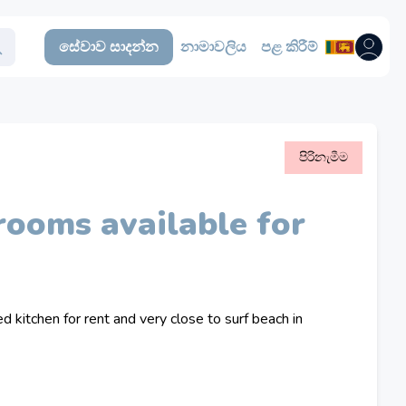
සේවාව සාදන්න
නාමාවලිය
පළ කිරීම්
පරිශීලක
පිරිනැමීම
rooms available for
kitchen for rent and very close to surf beach in